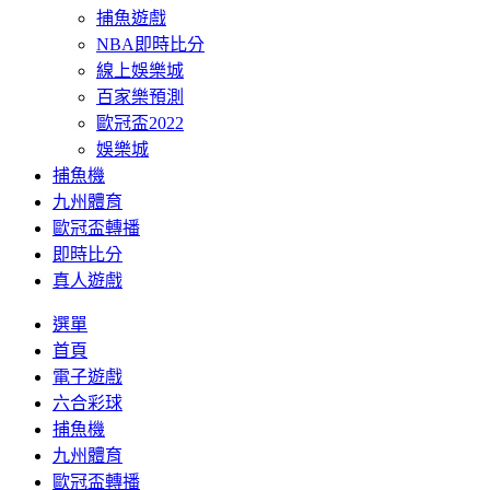
捕魚遊戲
NBA即時比分
線上娛樂城
百家樂預測
歐冠盃2022
娛樂城
捕魚機
九州體育
歐冠盃轉播
即時比分
真人遊戲
選單
首頁
電子遊戲
六合彩球
捕魚機
九州體育
歐冠盃轉播