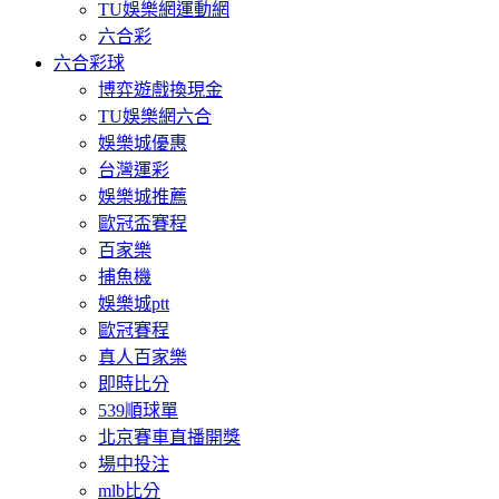
TU娛樂網運動網
六合彩
六合彩球
博弈遊戲換現金
TU娛樂網六合
娛樂城優惠
台灣運彩
娛樂城推薦
歐冠盃賽程
百家樂
捕魚機
娛樂城ptt
歐冠賽程
真人百家樂
即時比分
539順球單
北京賽車直播開獎
場中投注
mlb比分