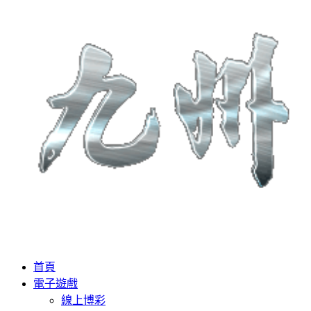
首頁
電子遊戲
線上博彩