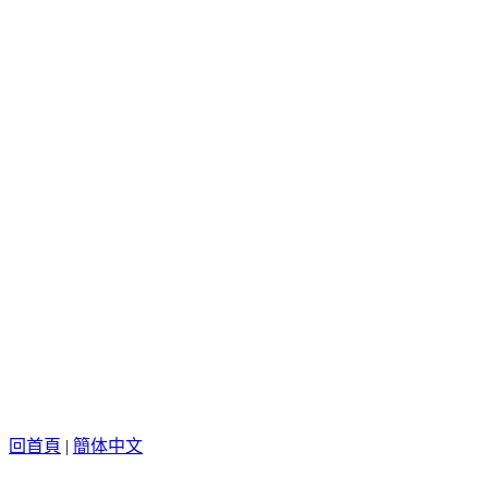
回首頁
|
簡体中文