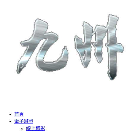
首頁
電子遊戲
線上博彩