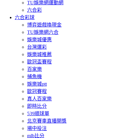
TU娛樂網運動網
六合彩
六合彩球
博弈遊戲換現金
TU娛樂網六合
娛樂城優惠
台灣運彩
娛樂城推薦
歐冠盃賽程
百家樂
捕魚機
娛樂城ptt
歐冠賽程
真人百家樂
即時比分
539順球單
北京賽車直播開獎
場中投注
mlb比分