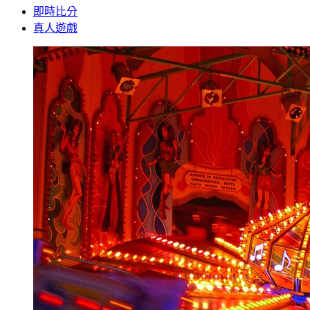
即時比分
真人遊戲